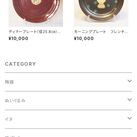
ディナープレート（径25.8㎝）「b
モーニングプレート フレンチブ
uon appetito」 フレンチブル
ルドッグ
¥10,000
¥10,000
ドッグ
CATEGORY
陶器
インテリア・置物
ぬいぐるみ
avec vous
フラワーベース
フレンチブルドッグ
イヌ