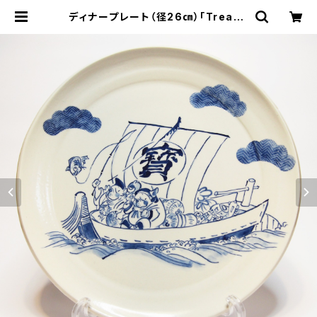
ディナープレート（径26㎝）「Treasu
re Ship : 宝船」 フレンチブルドッ
グ | maggieB