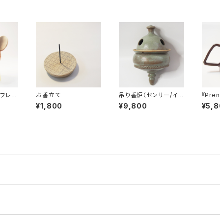
フレン
お香立て
吊り香炉（センサー/イン
『Pren
センス・バーナー）
e!』
¥1,800
¥9,800
¥5,
チャー
ッグ