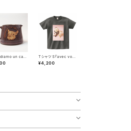
diamo un caff
Tシャツ S『avec vous
コーヒーポット・ピッ
君といつまでも Ⅰ』 チ
800
¥4,200
 フレンチブルド
ャコール