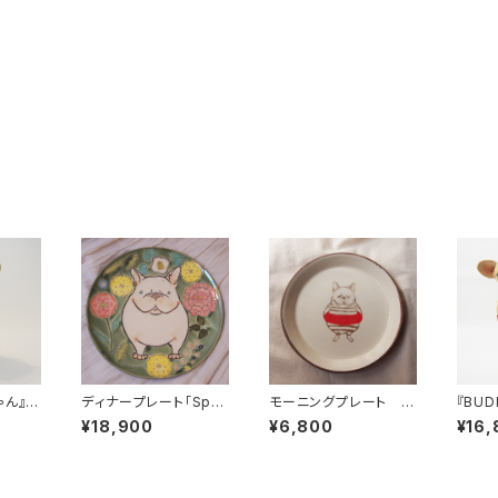
ゃん』フ
ディナープレート「Spri
モーニングプレート フ
『BU
置物
ng in My Step !」 フ
レンチブルドッグ（貫入
ドッグ
¥18,900
¥6,800
¥16,
レンチブルドッグ
入り）