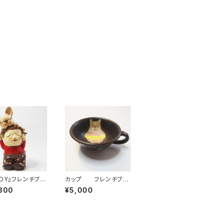
DDY』フレンチブル
カップ フレンチブル
置物
ドッグ ダークブラウ
800
¥5,000
ン