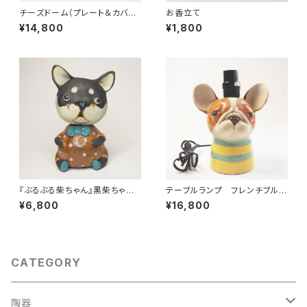
チーズドーム（プレート＆カバ
お香立て
ー） フレンチブルドッグ
¥14,800
¥1,800
『ぶるぶる柴ちゃん』黒柴ちゃ
テーブルランプ フレンチブルド
ん 柴犬置物
ッグ置物
¥6,800
¥16,800
CATEGORY
陶器