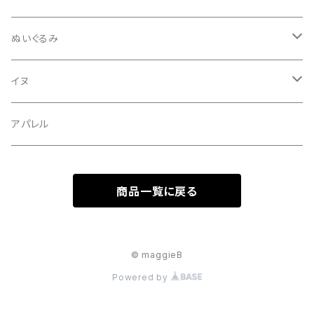
インテリア・置物
ぬいぐるみ
avec vous
フラワーベース
フレンチブルドッグ
イヌ
食器
イングリッシュブルドッグ
フレンチブルドッグ
アパレル
イングリッシュブルドッグ
商品一覧に戻る
柴犬
コーギー
© maggieB
Powered by
ビーグル