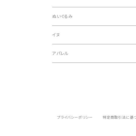
インテリア・置物
ぬいぐるみ
avec vous
フラワーベース
フレンチブルドッグ
イヌ
食器
イングリッシュブルドッグ
フレンチブルドッグ
アパレル
イングリッシュブルドッグ
柴犬
コーギー
プライバシーポリシー
特定商取引法に基
ビーグル