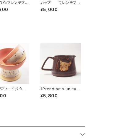
DDY』フレンチブル
カップ フレンチブル
置物
ドッグ ダークブラウ
800
¥5,000
ン
♡フードボウル＆
『Prendiamo un caff
プ ペット用食器
e!』コーヒーポット・ピッ
800
¥5,800
カップ
チャー フレンチブルド
ッグ