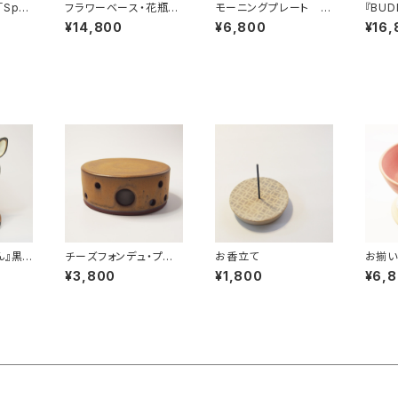
Spri
フラワーベース・花瓶・
モーニングプレート フ
『BU
 !」 フ
ピッチャー・ポット 象
レンチブルドッグ（貫入
ドッグ
¥14,800
¥6,800
¥16,
グ
嵌 フレンチブルドッ
入り）
グ・パグ・ブルドッグ
ん』黒
チーズフォンデュ・プレ
お香立て
お揃い
置物
ート 焼きチーズプレー
カッ
¥3,800
¥1,800
¥6,
ト
フリー